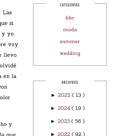
CATEGORÍAS
: Las
bbc
que si
moda
º y yo
summer
pre voy
wedding
e llevo
 olvidé
a en la
ARCHIVOS
con
2025
( 13 )
►
olor
2024
( 19 )
►
2023
( 56 )
►
cho y
la que
2022
( 92 )
►