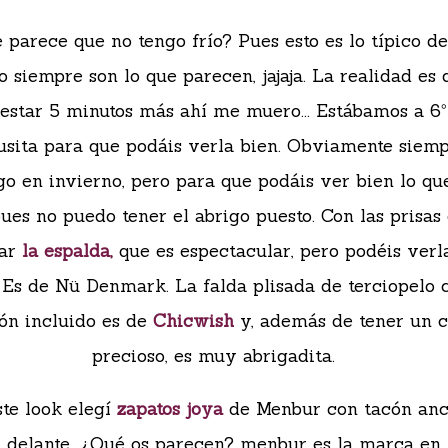
 parece que no tengo frío? Pues esto es lo típico de
o siempre son lo que parecen, jajaja. La realidad es 
 estar 5 minutos más ahí me muero... Estábamos a 6
lusita para que podáis verla bien. Obviamente siem
go en invierno, pero para que podáis ver bien lo qu
pues no puedo tener el abrigo puesto. Con las prisas
iar
la espalda,
que es espectacular, pero podéis verl
 Es de Nü Denmark. La falda plisada de terciopelo 
ón incluido es de
Chicwish
y, además de tener un c
precioso, es muy abrigadita.
ste look elegí
zapatos joya
de Menbur con tacón an
 delante. ¿Qué os parecen? menbur es la marca en 