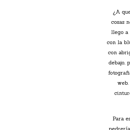
¿A que
cosas n
llego a
con la b
con abri
debajo, 
fotograf
web.
cintur
Para e
pedrería