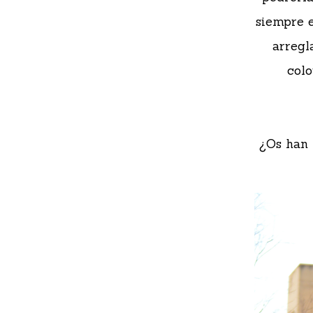
siempre e
arregl
colo
¿Os han 