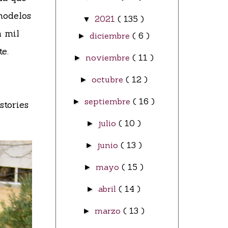
modelos
2021
( 135 )
▼
n mil
diciembre
( 6 )
►
e.
noviembre
( 11 )
►
octubre
( 12 )
►
septiembre
( 16 )
►
stories
julio
( 10 )
►
junio
( 13 )
►
mayo
( 15 )
►
abril
( 14 )
►
marzo
( 13 )
►