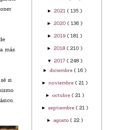
poner
2021
( 135 )
►
2020
( 136 )
►
2019
( 181 )
►
 de
2018
( 210 )
►
ía más.
2017
( 248 )
▼
diciembre
( 16 )
►
 sé si
noviembre
( 21 )
►
mismo.
octubre
( 21 )
►
ásico,
septiembre
( 21 )
►
agosto
( 22 )
►