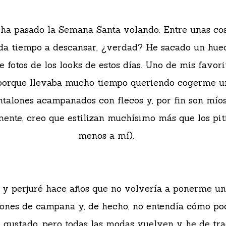
ha pasado la Semana Santa volando. Entre unas co
 da tiempo a descansar, ¿verdad? He sacado un hue
 fotos de los looks de estos días. Uno de mis favori
 porque llevaba mucho tiempo queriendo cogerme u
ntalones acampanados con flecos y, por fin son míos
ente, creo que estilizan muchísimo más que los piti
menos a mí).
 y perjuré hace años que no volvería a ponerme un
lones de campana y, de hecho, no entendía cómo po
gustado, pero todas las modas vuelven y he de tr