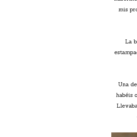
mis pr
La b
estampad
Una de
habéis o
Llevaba