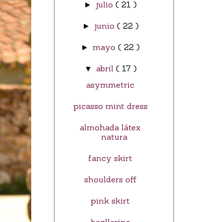
julio
( 21 )
►
junio
( 22 )
►
mayo
( 22 )
►
abril
( 17 )
▼
asymmetric
picasso mint dress
almohada látex
natura
fancy skirt
shoulders off
pink skirt