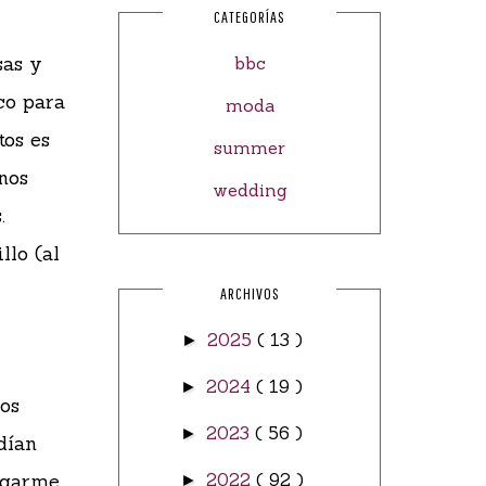
CATEGORÍAS
sas y
bbc
co para
moda
tos es
summer
nos
wedding
.
llo (al
ARCHIVOS
2025
( 13 )
►
2024
( 19 )
►
os
2023
( 56 )
►
dían
agarme
2022
( 92 )
►