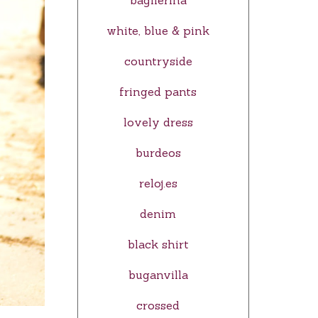
bagllerina
white, blue & pink
countryside
fringed pants
lovely dress
burdeos
reloj.es
denim
black shirt
buganvilla
crossed