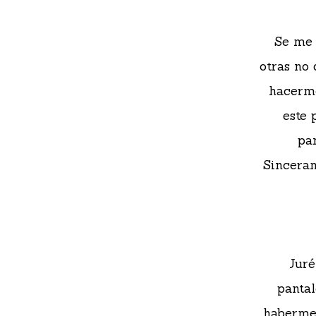
Se me 
otras no
hacerme
este
pa
Sinceram
Juré
panta
haberme 