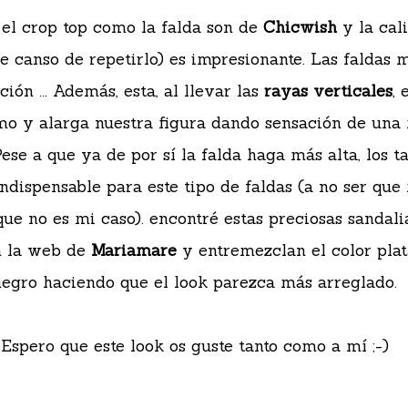
 el crop top como la falda son de
Chicwish
y la cal
 canso de repetirlo) es impresionante. Las faldas m
ión ... Además, esta, al llevar las
rayas verticales
, 
o y alarga nuestra figura dando sensación de una
Pese a que ya de por sí la falda haga más alta, los t
ndispensable para este tipo de faldas (a no ser que
ue no es mi caso). encontré estas preciosas sandali
n la web de
Mariamare
y entremezclan el color plat
negro haciendo que el look parezca más arreglado.
Espero que este look os guste tanto como a mí ;-)