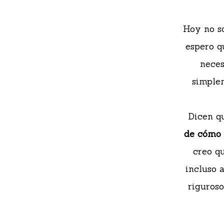
Hoy no so
espero q
neces
simplem
Dicen qu
de cómo 
creo q
incluso 
riguroso