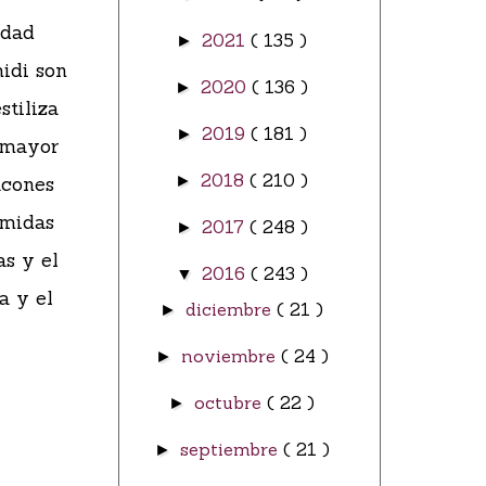
idad
2021
( 135 )
►
idi son
2020
( 136 )
►
estiliza
2019
( 181 )
►
 mayor
2018
( 210 )
►
acones
 midas
2017
( 248 )
►
as y el
2016
( 243 )
▼
a y el
diciembre
( 21 )
►
noviembre
( 24 )
►
octubre
( 22 )
►
septiembre
( 21 )
►