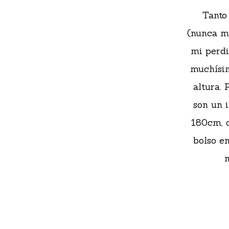
Tanto
(nunca me
mi perdic
muchísim
altura. 
son un i
180cm, q
bolso e