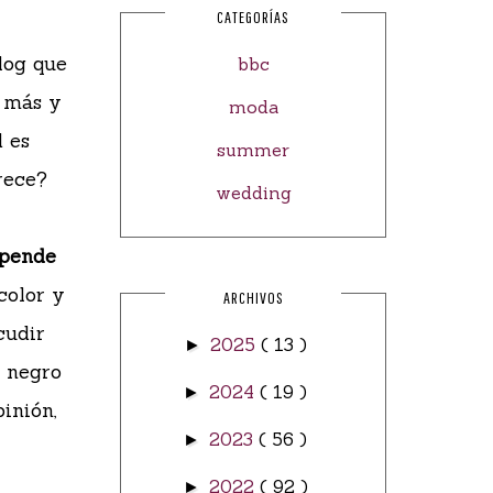
CATEGORÍAS
log que
bbc
e más y
moda
 es
summer
rece?
wedding
pende
color y
ARCHIVOS
cudir
2025
( 13 )
►
e negro
2024
( 19 )
►
inión,
2023
( 56 )
►
2022
( 92 )
►