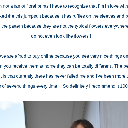
 not a fan of floral prints I have to recognize that I´m in love with
liked the this jumpsuit because it has ruffles on the sleeves and p
ed the pattern because they are not the typical flowers everywhere
do not even look like flowers !

e are afraid to buy online because you see very nice things on
 it is that currently there has never failed me and I've been more t
 of several things every time ... So definitely I recommend it 10