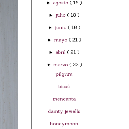
agosto
( 15 )
►
julio
( 18 )
►
junio
( 18 )
►
mayo
( 21 )
►
abril
( 21 )
►
marzo
( 22 )
▼
pilgrim
bissú
mencanta
dainty jewells
honeymoon