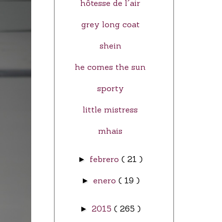
hôtesse de l´air
grey long coat
shein
he comes the sun
sporty
little mistress
mhais
febrero
( 21 )
►
enero
( 19 )
►
2015
( 265 )
►