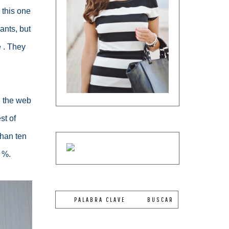
 this one 
ants, but 
 . They 
 the web 
but when you receive them at home they can be totally different . The best of 
han ten 
0 %.