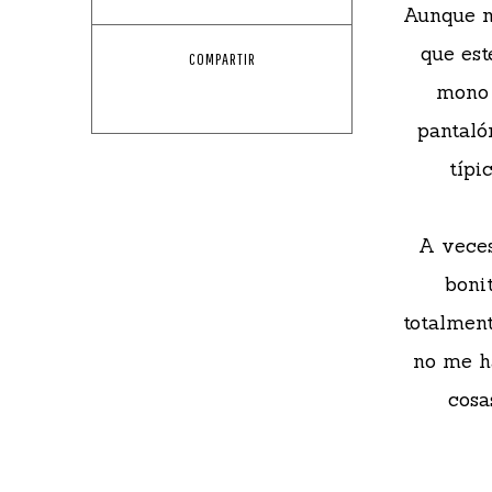
Aunque n
que est
COMPARTIR
mono 
pantaló
típi
A veces
boni
totalment
no me h
cosa