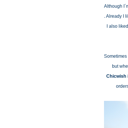
Although I´m
. Already I 
I also lik
Sometimes w
Chicwish
orders