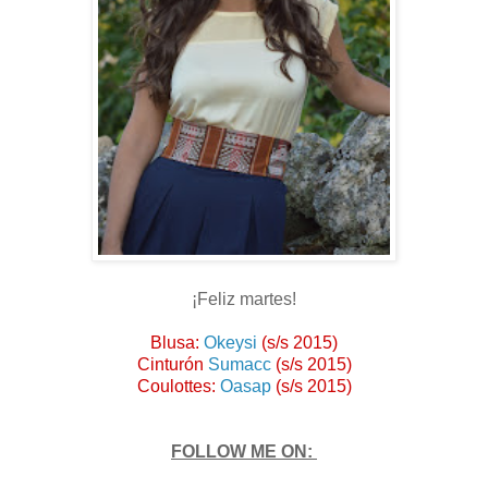
¡Feliz martes!
Blusa:
Okeysi
(s/s 2015)
Cinturón
Sumacc
(s/s 2015)
Coulottes:
Oasap
(s/s 2015)
FOLLOW ME ON: