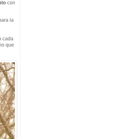
nto
con
para la
n cada
ino que