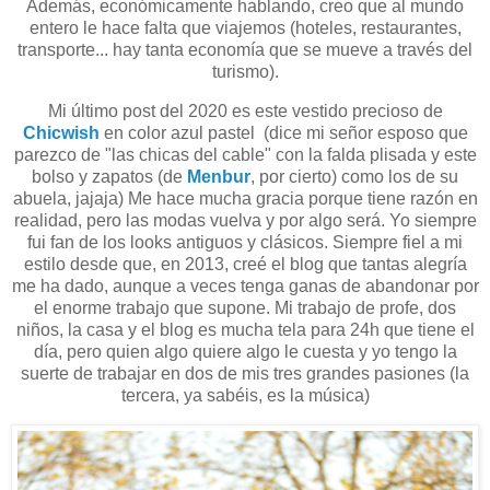
Además, económicamente hablando, creo que al mundo
entero le hace falta que viajemos (hoteles, restaurantes,
transporte... hay tanta economía que se mueve a través del
turismo).
Mi último post del 2020 es este vestido precioso de
Chicwish
en color azul pastel (dice mi señor esposo que
parezco de "las chicas del cable" con la falda plisada y este
bolso y zapatos (de
Menbur
, por cierto) como los de su
abuela, jajaja) Me hace mucha gracia porque tiene razón en
realidad, pero las modas vuelva y por algo será. Yo siempre
fui fan de los looks antiguos y clásicos. Siempre fiel a mi
estilo desde que, en 2013, creé el blog que tantas alegría
me ha dado, aunque a veces tenga ganas de abandonar por
el enorme trabajo que supone. Mi trabajo de profe, dos
niños, la casa y el blog es mucha tela para 24h que tiene el
día, pero quien algo quiere algo le cuesta y yo tengo la
suerte de trabajar en dos de mis tres grandes pasiones (la
tercera, ya sabéis, es la música)