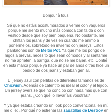
Bonjour à tous!
Sé que no estáis acostumbrados a verme con vaqueros
porque me siento mucho más cómoda con falda o con
vestido desde que soy bien pequeña. No obstante, me
chiflan los jeans y de vez en cuando me animo a
ponérmelos, sobretodo en invierno con jerseys. Estos
pantalones son de
Meltin Pot
. Ya que me los pongo de
higos a brevas, necesito que sean cómodos y al sentarme
no me aprieten la barriga, que no se me bajen, etc. Confié
en esta marca porque ya hace un par de años o tres hice un
pedido de dos jeans y estaban genial.
El jersey azul con perlitas de diferentes tamaños es de
Chicwish
. Además de calentito es ideal el color y el tejido.
Un jersey oversize que no concibo con nada más que con
jeans. ¿Con qué lo llevaríais vosotras?
Y ya que estaba creando un look poco convencional en mí,
me dije: ¿Por qué no estrenar las
zapatillas de Destroy
en