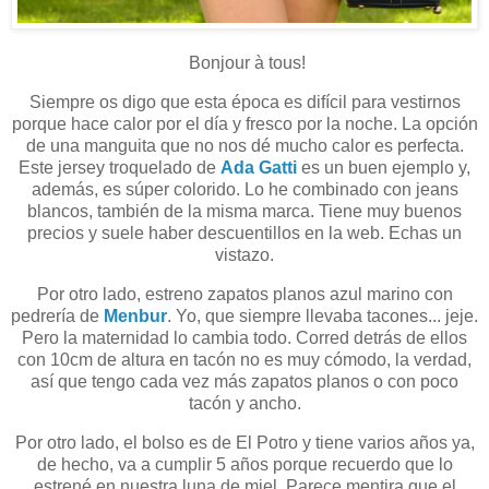
Bonjour à tous!
Siempre os digo que esta época es difícil para vestirnos
porque hace calor por el día y fresco por la noche. La opción
de una manguita que no nos dé mucho calor es perfecta.
Este jersey troquelado de
Ada Gatti
es un buen ejemplo y,
además, es súper colorido. Lo he combinado con jeans
blancos, también de la misma marca. Tiene muy buenos
precios y suele haber descuentillos en la web. Echas un
vistazo.
Por otro lado, estreno zapatos planos azul marino con
pedrería de
Menbur
. Yo, que siempre llevaba tacones... jeje.
Pero la maternidad lo cambia todo. Corred detrás de ellos
con 10cm de altura en tacón no es muy cómodo, la verdad,
así que tengo cada vez más zapatos planos o con poco
tacón y ancho.
Por otro lado, el bolso es de El Potro y tiene varios años ya,
de hecho, va a cumplir 5 años porque recuerdo que lo
estrené en nuestra luna de miel. Parece mentira que el