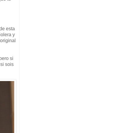
 de esta
iolera y
original
pero si
si sois