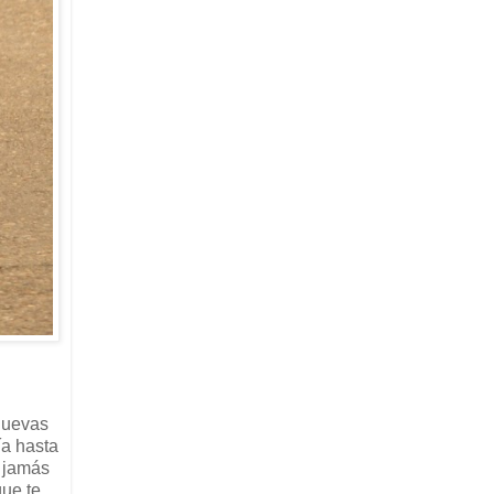
nuevas
ía hasta
y jamás
que te