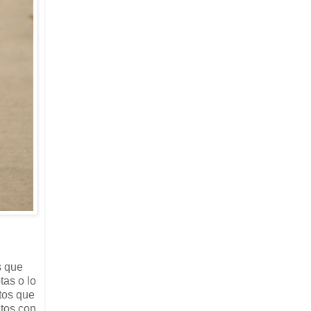
s que
tas o lo
atos que
tos con