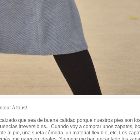
jour à tous!
calzado que sea de buena calidad porque nuestros pies son lo
uencias irreversibles... Cuando voy a comprar unos zapatos, bo
te al pie, una suela cómoda, un material flexible, etc. Los zap
además, me parecen ideales. Siempre me han encantado los zapa