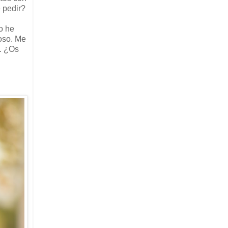
 pedir?
o he
ioso. Me
.. ¿Os