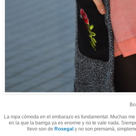
Bon
La ropa cómoda en el embarazo es fundamental. Muchas me d
en la que la barriga ya es enorme y no te vale nada. Siemp
llevo son de
Rosegal
y no son premamá, simplement