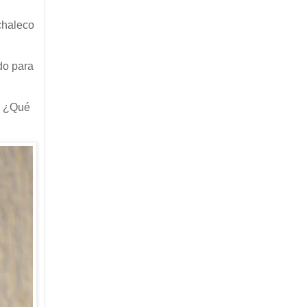
 chaleco
do para
s. ¿Qué