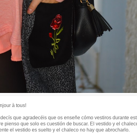
jour à tous!
ecís que agradecéis que os enseñe cómo vestiros durante est
re pienso que solo es cuestión de buscar. El vestido y el chalec
e el vestido es suelto y el chaleco no hay que abrocharlo.