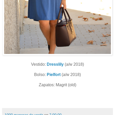
Vestido:
Dresslily
(a/w 2018)
Bolso:
Pielfort
(a/w 2018)
Zapatos: Magrit (old)
1000 maneras de vestir
en
7:00:00