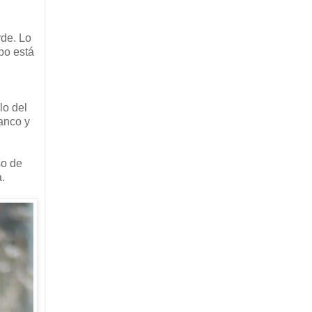
rde. Lo
po está
lo del
anco y
so de
.