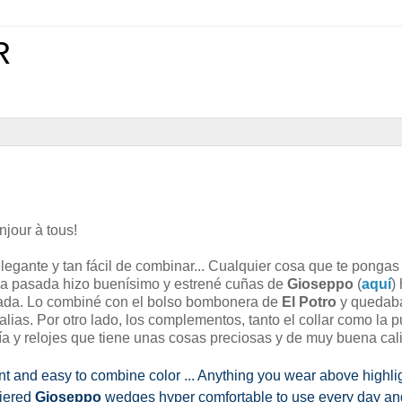
R
jour à tous!
legante y tan fácil de combinar... Cualquier cosa que te ponga
na pasada hizo buenísimo y estrené cuñas de
Gioseppo
(
aquí
)
nada. Lo combiné con el bolso bombonera de
El Potro
y quedaba
alias. Por otro lado, los complementos, tanto el collar como la p
ría y relojes que tiene unas cosas preciosas y de muy buena cal
ant and easy to combine color ... Anything you wear above highligh
iered 
Gioseppo 
wedges hyper comfortable to use every day an