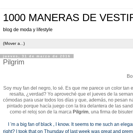
1000 MANERAS DE VESTI
blog de moda y lifestyle
jueves, 31 de marzo de 2016
Pilgrim
Bon
Soy muy fan del negro, lo sé. Es que me parece un color tan e
resalta, ¿verdad? Yo aproveché que el jueves de la sema
cómodas para usar todos los días y que, además, no pesan 
pintado porque hacía juego con la tira delantera de las sand
como el reloj son de la marca
Pilgrim
, una firma de bisute
I 'm a big fan of black , I know. It seems to me such an eleg
right? I took that on Thursday of last week was great and prem