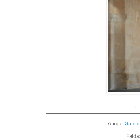
¡F
_________________________________
Abrigo:
Sammy
Falda