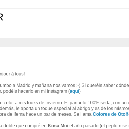
R
jour à tous!
rumbo a Madrid y mañana nos vamos :-) Si queréis saber dónde
, podéis hacerlo en mi instagram (
aquí
)
le color a mis looks de invierno. El pañuelo 100% seda, con un
más, le aporta un toque especial al abrigo y es de los mismos
ora de Ifema hace un par de meses. Se llama
Colores de Otoñ
lda doble que compré en
Kosa Mui
el año pasado (el peplum se 