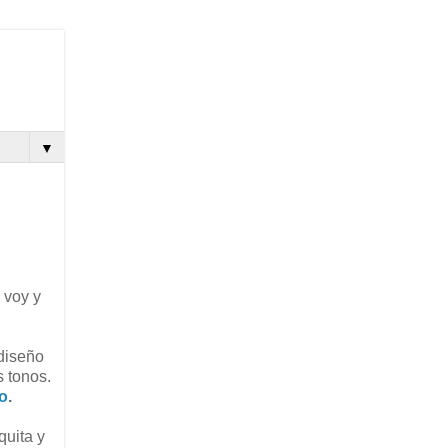
▼
 voy y
 diseño
 tonos.
o
.
quita y