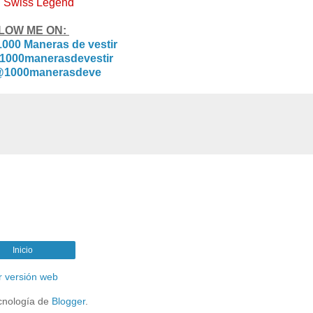
: Swiss Legend
LOW ME ON:
1000 Maneras de vestir
1000manerasdevestir
1000manerasdeve
Inicio
r versión web
cnología de
Blogger
.