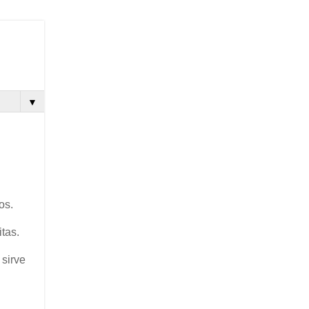
▼
os.
tas.
 sirve